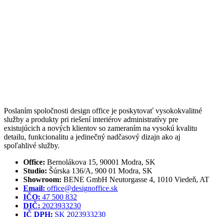
Poslaním spoločnosti design office je poskytovať vysokokvalitné
služby a produkty pri riešení interiérov administratívy pre
existujúcich a nových klientov so zameraním na vysokú kvalitu
detailu, funkcionalitu a jedinečný nadčasový dizajn ako aj
spoľahlivé služby.
Office:
Bernolákova 15, 90001 Modra, SK
Studio:
Šúrska 136/A, 900 01 Modra, SK
Showroom:
BENE GmbH Neutorgasse 4, 1010 Viedeň, AT
Email:
office@designoffice.sk
IČO:
47 500 832
DIČ:
2023933230
IČ DPH:
SK 2023933230