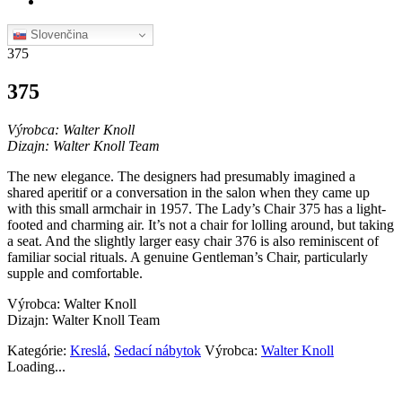
Slovenčina
375
375
Výrobca: Walter Knoll
Dizajn: Walter Knoll Team
The new elegance. The designers had presumably imagined a
shared aperitif or a conversation in the salon when they came up
with this small armchair in 1957. The Lady’s Chair 375 has a light-
footed and charming air. It’s not a chair for lolling around, but taking
a seat. And the slightly larger easy chair 376 is also reminiscent of
familiar social rituals. A genuine Gentleman’s Chair, particularly
supple and comfortable.
Výrobca: Walter Knoll
Dizajn: Walter Knoll Team
Kategórie:
Kreslá
,
Sedací nábytok
Výrobca:
Walter Knoll
Loading...