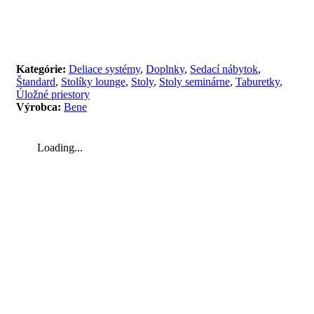
Kategórie:
Deliace systémy
,
Doplnky
,
Sedací nábytok
,
Štandard
,
Stolíky lounge
,
Stoly
,
Stoly seminárne
,
Taburetky
,
Úložné priestory
Výrobca:
Bene
Loading...