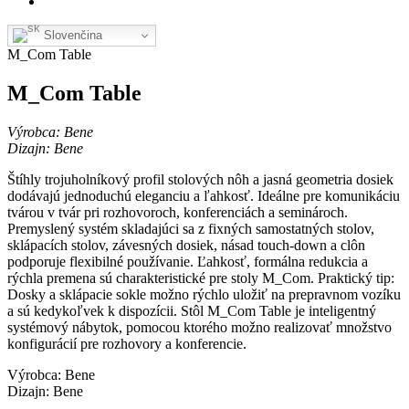
Slovenčina
M_Com Table
M_Com Table
Výrobca: Bene
Dizajn: Bene
Štíhly trojuholníkový profil stolových nôh a jasná geometria dosiek
dodávajú jednoduchú eleganciu a ľahkosť. Ideálne pre komunikáciu
tvárou v tvár pri rozhovoroch, konferenciách a seminároch.
Premyslený systém skladajúci sa z fixných samostatných stolov,
sklápacích stolov, závesných dosiek, násad touch-down a clôn
podporuje flexibilné používanie. Ľahkosť, formálna redukcia a
rýchla premena sú charakteristické pre stoly M_Com. Praktický tip:
Dosky a sklápacie sokle možno rýchlo uložiť na prepravnom vozíku
a sú kedykoľvek k dispozícii. Stôl M_Com Table je inteligentný
systémový nábytok, pomocou ktorého možno realizovať množstvo
konfigurácií pre rozhovory a konferencie.
Výrobca: Bene
Dizajn: Bene