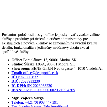
Poslaním spoločnosti design office je poskytovať vysokokvalitné
služby a produkty pri riešení interiérov administratívy pre
existujúcich a nových klientov so zameraním na vysokú kvalitu
detailu, funkcionalitu a jedinečný nadčasový dizajn ako aj
spoľahlivé služby.
Office:
Bernolákova 15, 90001 Modra, SK
Studio:
Šúrska 136/A, 900 01 Modra, SK
Showroom:
BENE GmbH Neutorgasse 4, 1010 Viedeň, AT
Email:
office@designoffice.sk
IČO:
47 500 832
DIČ:
2023933230
IČ DPH:
SK 2023933230
IBAN:
SK96 1100 0000 0029 2190 4265
Mgr. Vojtech Varga
Telefón: +421 (0) 903 447 391
Email: vojtech.varga@designoffice.sk