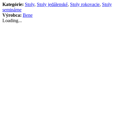
Kategórie:
Stoly
,
Stoly jedálenské
,
Stoly rokovacie
,
Stoly
seminárne
Výrobca:
Bene
Loading...