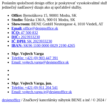
Poslaním spoločnosti design office je poskytovať vysokokvalitné služb
jedinečný nadčasový dizajn ako aj spoľahlivé služby.
Office:
Bernolákova 15, 90001 Modra, SK
Studio:
Šúrska 136/A, 900 01 Modra, SK
Showroom:
BENE GmbH Neutorgasse 4, 1010 Viedeň, AT
Email:
office@designoffice.sk
IČO:
47 500 832
DIČ:
2023933230
IČ DPH:
SK 2023933230
IBAN:
SK96 1100 0000 0029 2190 4265
Mgr. Vojtech Varga
Telefón: +421 (0) 903 447 391
Email: vojtech.varga@designoffice.sk
Mgr. Vojtech Varga, jun.
Telefón: +421 (0) 911 204 541
Email: vojtech.varga.jr@designoffice.sk
designoffice
/ Značkový kancelársky nábytok BENE a iné / © 2024 