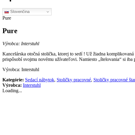
Slovenčina
Pure
Pure
Výrobca: Interstuhl
Kancelárska otočná stolička, ktorej to sedí ! Už žiadna komplikovan
prispôsobí svojmu novému užívateľovi. Namiesto „štelovania“ si iba p
Výrobca: Interstuhl
Kategórie:
Sedací nábytok
,
Stoličky pracovné
,
Stoličky pracovné št
Výrobca:
Interstuhl
Loading...