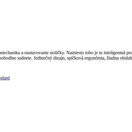
á mechanika a nastavovanie stoličky. Namiesto toho je tu inteligentn
ohodlne sadnete. Jedinečný dizajn, spičková ergonómia, žiadna obsluha
andard