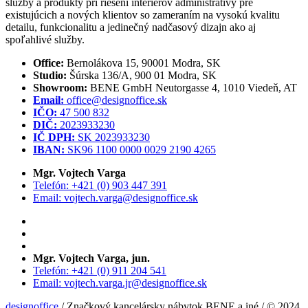
služby a produkty pri riešení interiérov administratívy pre
existujúcich a nových klientov so zameraním na vysokú kvalitu
detailu, funkcionalitu a jedinečný nadčasový dizajn ako aj
spoľahlivé služby.
Office:
Bernolákova 15, 90001 Modra, SK
Studio:
Šúrska 136/A, 900 01 Modra, SK
Showroom:
BENE GmbH Neutorgasse 4, 1010 Viedeň, AT
Email:
office@designoffice.sk
IČO:
47 500 832
DIČ:
2023933230
IČ DPH:
SK 2023933230
IBAN:
SK96 1100 0000 0029 2190 4265
Mgr. Vojtech Varga
Telefón: +421 (0) 903 447 391
Email: vojtech.varga@designoffice.sk
Mgr. Vojtech Varga, jun.
Telefón: +421 (0) 911 204 541
Email: vojtech.varga.jr@designoffice.sk
designoffice
/ Značkový kancelársky nábytok BENE a iné / © 2024