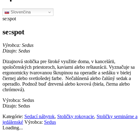
Slovenčina
se:spot
se:spot
Výrobca: Sedus
Dizajn: Sedus
Dizajnová stolička pre široké využitie doma, v kancelárii,
spoločenských priestoroch, kaviarni alebo reštaurácii. Vyznačuje sa
ergonomicky tvarovanou škrupinou na operadle a sedáku v bielej
čiernej alebo svetlošedej farbe. Nečalúnená alebo čalúný sedak a
operadlo. Podnož buď drevená alebo kovová (biela, čierna alebo
chrómová).
Výrobca: Sedus
Dizajn: Sedus
Kategórie:
Sedací nábytok
,
Stoličky rokovacie
,
Stoličky seminárne a
jedálenské
Výrobca:
Sedus
Loading...