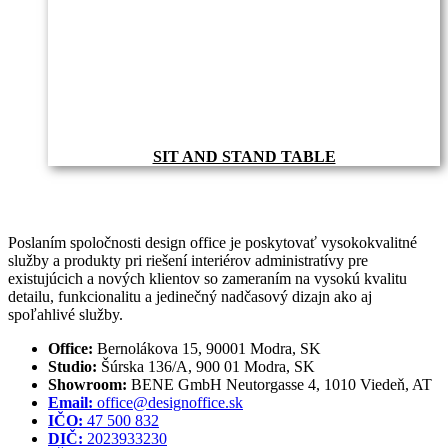
SIT AND STAND TABLE
Poslaním spoločnosti design office je poskytovať vysokokvalitné
služby a produkty pri riešení interiérov administratívy pre
existujúcich a nových klientov so zameraním na vysokú kvalitu
detailu, funkcionalitu a jedinečný nadčasový dizajn ako aj
spoľahlivé služby.
Office:
Bernolákova 15, 90001 Modra, SK
Studio:
Šúrska 136/A, 900 01 Modra, SK
Showroom:
BENE GmbH Neutorgasse 4, 1010 Viedeň, AT
Email:
office@designoffice.sk
IČO:
47 500 832
DIČ:
2023933230